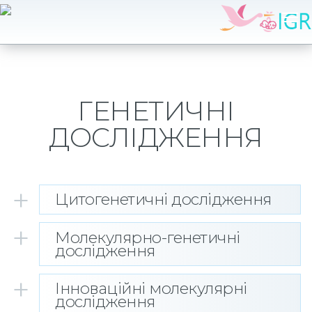
ГЕНЕТИЧНІ
ДОСЛІДЖЕННЯ
Цитогенетичні дослідження
Молекулярно-генетичні
НАЗВА
СТРОКИ
ВАРТІСТ
дослідження
Дослідження каріотипа
4
2900
Інноваційні молекулярні
НАЗВА
СТРОКИ
ВАРТІСТ
однієї особи
тижні
дослідження
Замовити