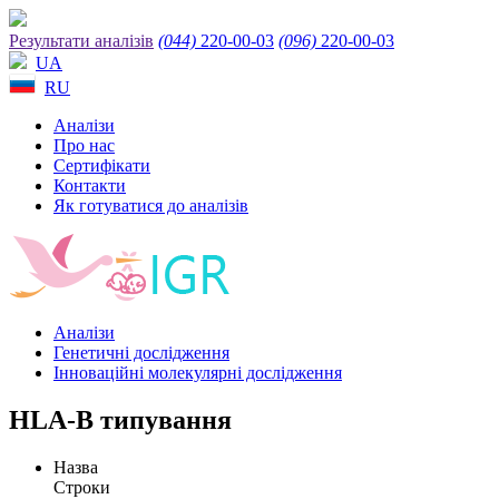
Результати аналізів
(044)
220-00-03
(096)
220-00-03
UA
RU
Аналізи
Про нас
Сертифікати
Контакти
Як готуватися до аналізів
Аналізи
Генетичні дослідження
Інноваційні молекулярні дослідження
HLA-B типування
Назва
Строки