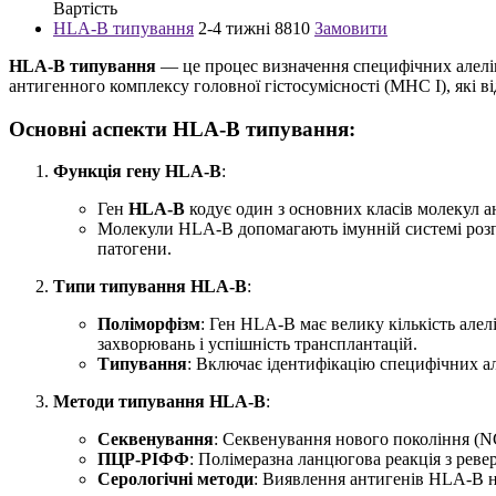
Вартість
HLA-B типування
2-4 тижні
8810
Замовити
HLA-B типування
— це процес визначення специфічних алелі
антигенного комплексу головної гістосумісності (MHC I), які ві
Основні аспекти HLA-B типування:
Функція гену HLA-B
:
Ген
HLA-B
кодує один з основних класів молекул а
Молекули HLA-B допомагають імунній системі розпіз
патогени.
Типи типування HLA-B
:
Поліморфізм
: Ген HLA-B має велику кількість алел
захворювань і успішність трансплантацій.
Типування
: Включає ідентифікацію специфічних ал
Методи типування HLA-B
:
Секвенування
: Секвенування нового покоління (N
ПЦР-РІФФ
: Полімеразна ланцюгова реакція з ре
Серологічні методи
: Виявлення антигенів HLA-B н