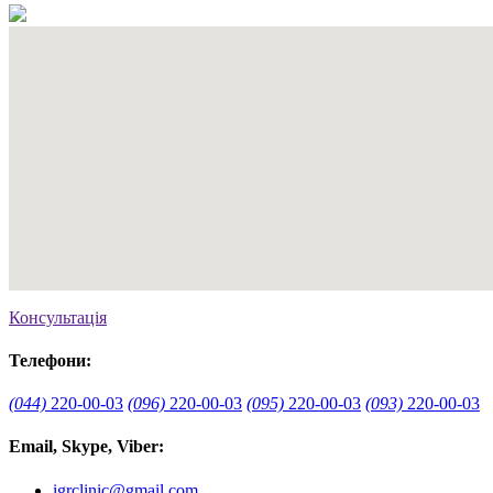
Консультація
Телефони:
(044)
220-00-03
(096)
220-00-03
(095)
220-00-03
(093)
220-00-03
Email, Skype, Viber:
igrclinic@gmail.com