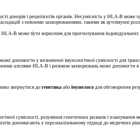
ості донорів і реципієнтів органів. Несумісність у HLA-B може п
 асоціацій з певними захворюваннями, такими як аутоімунні роз
 HLA-B може бути корисним для прогнозування індивідуальних реа
оже допомогти у визначенні імунологічної сумісності для транс
евними алелями HLA-B і ризиком захворювань може допомогти в п
ливо звернутися до
генетика
або
імунолога
для обговорення резу
чної сумісності, розуміння генетичних ризиків і планування ме
ьтатів допомагають у персоналізованому підході до медичних ріш