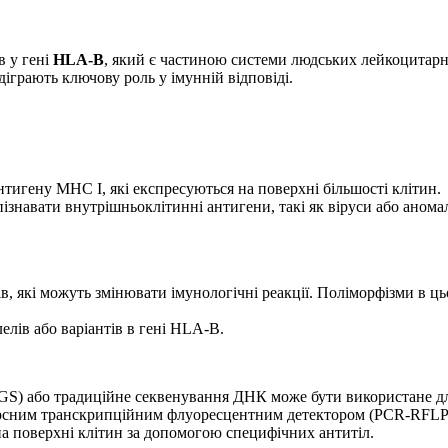
в у гені
HLA-B
, який є частиною системи людських лейкоцитарн
діграють ключову роль у імунній відповіді.
нтигену MHC I, які експресуються на поверхні більшості клітин.
навати внутрішньоклітинні антигени, такі як віруси або аномаль
ів, які можуть змінювати імунологічні реакції. Поліморфізми в ц
елів або варіантів в гені HLA-B.
GS) або традиційне секвенування ДНК може бути використане д
версним транскрипційним флуоресцентним детектором (PCR-RFLP)
а поверхні клітин за допомогою специфічних антитіл.