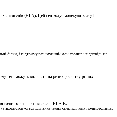
их антигенів (HLA). Цей ген кодує молекули класу I
ні білки, і підтримують імунний моніторинг і відповідь на
ьому гені можуть впливати на ризик розвитку різних
ля точного визначення алелів HLA-B.
 використовується для виявлення специфічних поліморфізмів.