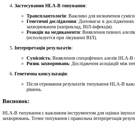
Застосування HLA-B типування
:
Трансплантологія
: Важливо для визначення сумісн
Генетичні дослідження
: Допомагає в дослідженнях
захворювання (наприклад, ВІЛ-інфекція).
Реакція на медикаменти
: Виявлення певних алелів
(используется при лікуванні ВІЛ).
Інтерпретація результатів
:
Сумісність
: Виявлення специфічних алелів HLA-B м
Ризик захворювань
: Дослідження асоціацій між п
Генетична консультація
:
Після отримання результатів типування HLA-B важ
рішень.
Висновок:
HLA-B типування є важливим інструментом для оцінки імунологі
захворювань. Точне типування і правильна інтерпретація резул