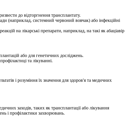
ризвести до відторгнення трансплантату.
лади (наприклад, системний червоний вовчак) або інфекційні
кцій на лікарські препарати, наприклад, на такі як абаціавір
плантацій або для генетичних досліджень.
рофілактиці та лікуванні.
льтатів і розуміння їх значення для здоров'я та медичних
дичних заходів, таких як трансплантації або лікування
ень і профілактики захворювань.