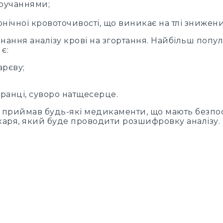
ручаннями;
онічної кровоточивості, що виникає на тлі знижени
онання аналізу крові на згортання. Найбільш по
є:
арєву;
вранці, суворо натщесерце.
 приймав будь-які медикаменти, що мають безпос
ікаря, який буде проводити розшифровку аналізу.