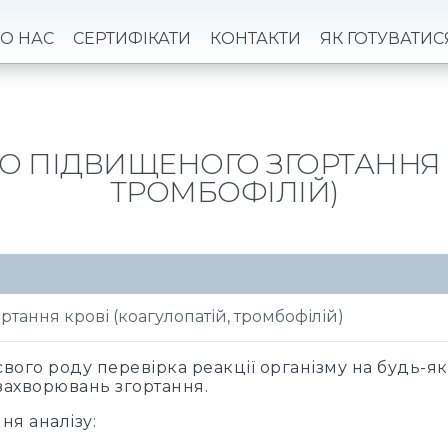
О НАС
СЕРТИФІКАТИ
КОНТАКТИ
ЯК ГОТУВАТИС
О ПІДВИЩЕНОГО ЗГОРТАННЯ 
ТРОМБОФІЛІЙ)
ртання крові (коагулопатій, тромбофілій)
е свого роду перевірка реакції організму на будь-
захворювань згортання.
ня аналізу: