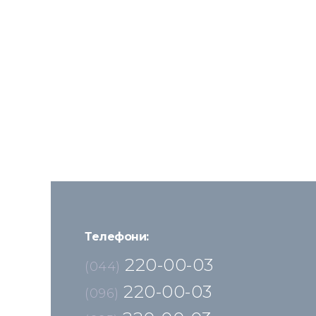
Телефони:
220-00-03
(044)
220-00-03
(096)