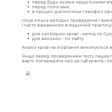
перед будь-якими хірургічними вт
перед пологами;
в процесі діагностики гемофілії (хр
Існує кілька методик проведення і вик
і часто вживаними в медичній практиці 
для капілярної крові - метод по Сух
для венозної - по Уайту.
Аналіз крові на згортання виконується 
Якщо перед проведенням тесту пацієнт
варто попередити про це лаборанта і л