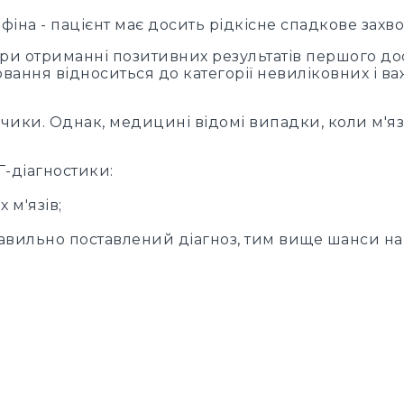
офіна - пацієнт має досить рідкісне спадкове зах
при отриманні позитивних результатів першого д
ювання відноситься до категорії невиліковних і ва
чики. Однак, медицині відомі випадки, коли м'язо
-діагностики:
 м'язів;
авильно поставлений діагноз, тим вище шанси на