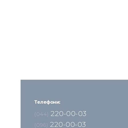
Телефони:
220-00-03
(044)
220-00-03
(096)