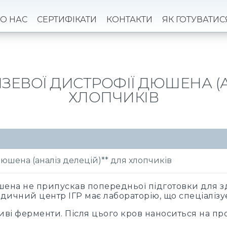
О НАС
СЕРТИФІКАТИ
КОНТАКТИ
ЯК ГОТУВАТИС
ЗЕВОЇ ДИСТРОФІЇ ДЮШЕНА (А
ХЛОПЧИКІВ
Дюшена (аналіз делецій)** для хлопчиків
ена не припускав попередньої підготовки для зда
дичний центр ІГР має лабораторію, що спеціалізу
ливі ферменти. Після цього кров наноситься на п