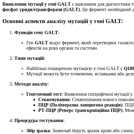
Виявлення мутації у гені GALT
є важливим для діагностики 
фосфат уридилтрансферази (GALT)
. Це фермент необхідний 
Основні аспекти аналізу мутацій у гені GALT:
Функція гену GALT
:
Ген
GALT
кодує фермент, який перетворює галактоз
ефектів на різні органи та системи.
Типи мутацій
:
Найбільш поширеною мутацією у гені GALT є
Q18
Мутації можуть бути точковими, вставками або дел
Методи аналізу
:
Генетичний тест
: Виявлення специфічної мутації у
Секвенування
: Секвенування нового поколін
ПЦР (Полімеразна ланцюгова реакція)
: ПЦР
РТ-ПЦР (Реверс транскрипційна ПЦР)
: Мож
Процедура тестування
:
Збір зразка
: Зазвичай беруть зразок крові або слину.