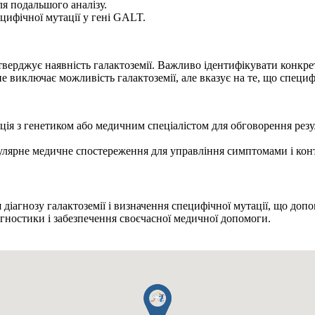
ля подальшого аналізу.
цифічної мутації у гені GALT.
дтверджує наявність галактоземії. Важливо ідентифікувати конкр
не виключає можливість галактоземії, але вказує на те, що специф
ція з генетиком або медичним спеціалістом для обговорення резул
гулярне медичне спостереження для управління симптомами і кон
діагнозу галактоземії і визначення специфічної мутації, що доп
гностики і забезпечення своєчасної медичної допомоги.