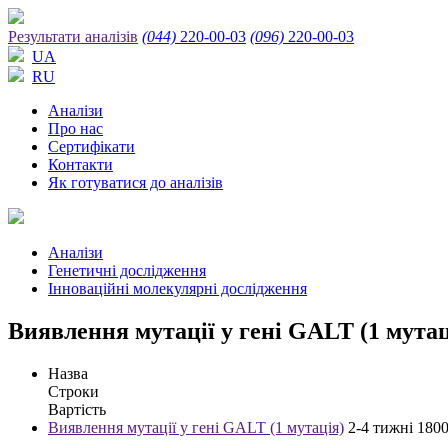
Результати аналізів
(044)
220-00-03
(096)
220-00-03
UA
RU
Аналізи
Про нас
Сертифікати
Контакти
Як готуватися до аналізів
Аналізи
Генетичні дослідження
Інноваційні молекулярні дослідження
Виявлення мутації у гені GALT (1 мутац
Назва
Строки
Вартість
Виявлення мутації у гені GALT (1 мутація)
2-4 тижні
180