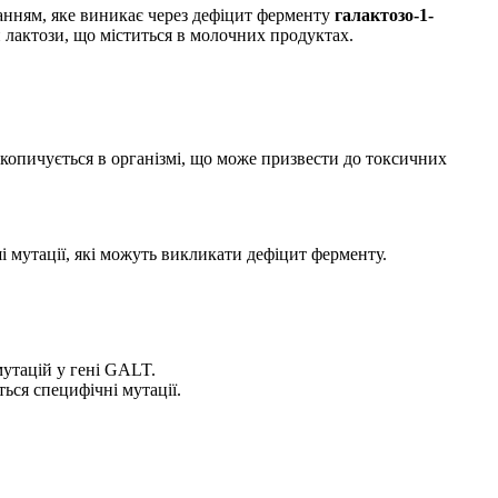
анням, яке виникає через дефіцит ферменту
галактозо-1-
 лактози, що міститься в молочних продуктах.
акопичується в організмі, що може призвести до токсичних
ші мутації, які можуть викликати дефіцит ферменту.
мутацій у гені GALT.
ься специфічні мутації.