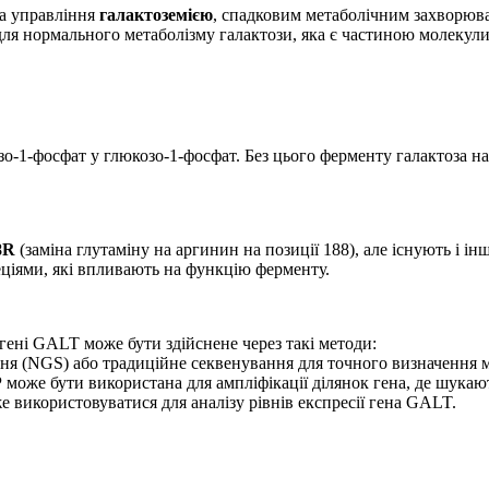
та управління
галактоземією
, спадковим метаболічним захворюв
для нормального метаболізму галактози, яка є частиною молекули
о-1-фосфат у глюкозо-1-фосфат. Без цього ферменту галактоза н
8R
(заміна глутаміну на аргинин на позиції 188), але існують і ін
еціями, які впливають на функцію ферменту.
 гені GALT може бути здійснене через такі методи:
ня (NGS) або традиційне секвенування для точного визначення 
 може бути використана для ампліфікації ділянок гена, де шукают
е використовуватися для аналізу рівнів експресії гена GALT.