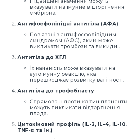
Підвищені значення можуть
вказувати на імунне відторгнення
ембріона.
Антифосфоліпідні антитіла (АФА)
Пов'язані з антифосфоліпідним
синдромом (АФС), який може
викликати тромбози та викидні.
Антитіла до ХГЛ
Їх наявність може вказувати на
аутоімунну реакцію, яка
перешкоджає розвитку вагітності.
Антитіла до трофобласту
Спрямовані проти клітин плаценти
можуть викликати відторгнення
плода.
Цитокіновий профіль (IL-2, IL-4, IL-10,
TNF-α та ін.)