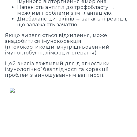
імунного відторгнення ембріона.
Наявність антитіл до трофобласту →
можливі проблеми з імплантацією.
Дисбаланс цитокінів → запальні реакції,
що заважають зачаттю.
Якщо виявляються відхилення, може
знадобитися імунокорекція
(глюкокортикоїди, внутрішньовенний
імуноглобулін, лімфоцитотерапія).
Цей аналіз важливий для діагностики
імунологічної безплідності та корекції
проблем з виношуванням вагітності.