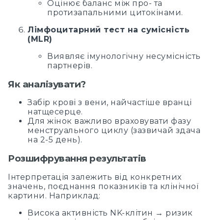
Оцінює баланс між про- та
протизапальними цитокінами.
Лімфоцитарний тест на сумісність
(MLR)
Виявляє імунологічну несумісність
партнерів.
Як аналізувати?
Забір крові з вени, найчастіше вранці
натщесерце.
Для жінок важливо враховувати фазу
менструального циклу (зазвичай здача
на 2-5 день).
Розшифрування результатів
Інтерпретація залежить від конкретних
значень, поєднання показників та клінічної
картини. Наприклад:
Висока активність NK-клітин → ризик