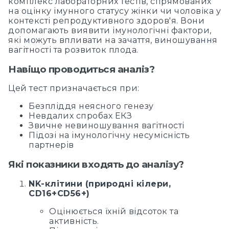
комплекс лабораторних тестів, спрямованих
на оцінку імунного статусу жінки чи чоловіка у
контексті репродуктивного здоров'я. Вони
допомагають виявити імунологічні фактори,
які можуть впливати на зачаття, виношування
вагітності та розвиток плода.
Навіщо проводиться аналіз?
Цей тест призначається при:
Безпліддя неясного генезу
Невдалих спробах ЕКЗ
Звичне невиношування вагітності
Підозі на імунологічну несумісність
партнерів
Які показники входять до аналізу?
NK-клітини (природні кілери,
CD16+CD56+)
Оцінюється їхній відсоток та
активність.