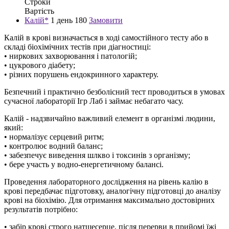
Строки
Вартість
Калій*
1 день
180
Замовити
Калій в крові визначається в ході самостійного тесту або в
складі біохімічних тестів при діагностиці:
• ниркових захворювання і патологій;
• цукрового діабету;
• різних порушень ендокринного характеру.
Безпечний і практично безболісний тест проводиться в умовах
сучасної лабораторії Ігр Лаб і займає небагато часу.
Калій - надзвичайно важливий елемент в організмі людини,
який:
• нормалізує серцевий ритм;
• контролює водний баланс;
• забезпечує виведення шлкво і токсинів з організму;
• бере участь у водно-енергетичному балансі.
Проведення лабораторного дослідження на рівень калію в
крові передбачає підготовку, аналогічну підготовці до аналізу
крові на біохімію. Для отримання максимально достовірних
результатів потрібно:
• забір крові строго натщесерце, після перерви в прийомі їжі