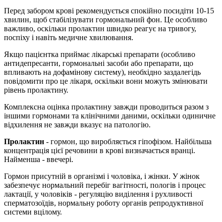
Перед забором крові рекомендується спокійно посидіти 10-15
хвилин, щоб стабілізувати гормональний фон. Це особливо
важливо, оскільки пролактин швидко реагує на тривогу,
поспіху і навіть медичне хвилювання.
Якщо пацієнтка приймає лікарські препарати (особливо
антидепресанти, гормональні засоби або препарати, що
впливають на дофамінову систему), необхідно заздалегідь
повідомити про це лікаря, оскільки вони можуть змінювати
рівень пролактину.
Комплексна оцінка пролактину завжди проводиться разом з
іншими гормонами та клінічними даними, оскільки одиничне
відхилення не завжди вказує на патологію.
Пролактин
- гормон, що виробляється гіпофізом. Найбільша
концентрація цієї речовини в крові визначається вранці.
Найменша - ввечері.
Гормон присутній в організмі і чоловіка, і жінки. У жінок
забезпечує нормальний перебіг вагітності, пологів і процес
лактації, у чоловіків - регуляцію виділення і рухливості
сперматозоїдів, нормальну роботу органів репродуктивної
системи вцілому.