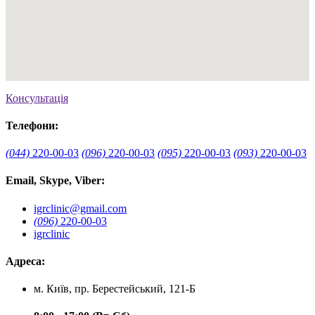
Консультація
Телефони:
(044)
220-00-03
(096)
220-00-03
(095)
220-00-03
(093)
220-00-03
Email, Skype, Viber:
igrclinic@gmail.com
(096)
220-00-03
igrclinic
Адреса:
м. Київ, пр. Берестейський, 121-Б