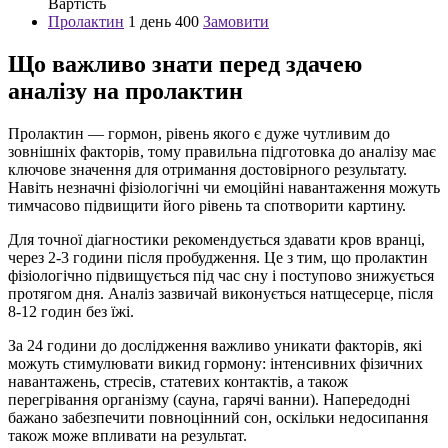
Вартість
Пролактин
1 день
400
Замовити
Що важливо знати перед здачею
аналізу на пролактин
Пролактин — гормон, рівень якого є дуже чутливим до
зовнішніх факторів, тому правильна підготовка до аналізу має
ключове значення для отримання достовірного результату.
Навіть незначні фізіологічні чи емоційні навантаження можуть
тимчасово підвищити його рівень та спотворити картину.
Для точної діагностики рекомендується здавати кров вранці,
через 2-3 години після пробудження. Це з тим, що пролактин
фізіологічно підвищується під час сну і поступово знижується
протягом дня. Аналіз зазвичай виконується натщесерце, після
8-12 годин без їжі.
За 24 години до дослідження важливо уникати факторів, які
можуть стимулювати викид гормону: інтенсивних фізичних
навантажень, стресів, статевих контактів, а також
перегрівання організму (сауна, гарячі ванни). Напередодні
бажано забезпечити повноцінний сон, оскільки недосипання
також може впливати на результат.