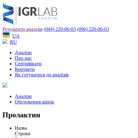
Результати аналізів
(044)
220-00-03
(096)
220-00-03
UA
RU
Аналізи
Про нас
Сертифікати
Контакти
Як готуватися до аналізів
Аналізи
Обстеження жінок
Пролактин
Назва
Строки