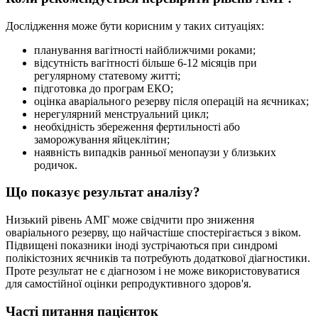
Дослідження може бути корисним у таких ситуаціях:
планування вагітності найближчими роками;
відсутність вагітності більше 6-12 місяців при
регулярному статевому житті;
підготовка до програм ЕКО;
оцінка аваріального резерву після операцій на яєчниках;
нерегулярний менструальний цикл;
необхідність збереження фертильності або
заморожування яйцеклітин;
наявність випадків ранньої менопаузи у близьких
родичок.
Що показує результат аналізу?
Низький рівень АМГ може свідчити про зниження
оваріального резерву, що найчастіше спостерігається з віком.
Підвищені показники іноді зустрічаються при синдромі
полікістозних яєчників та потребують додаткової діагностики.
Проте результат не є діагнозом і не може використовуватися
для самостійної оцінки репродуктивного здоров'я.
Часті питання пацієнток