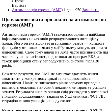
Строки
Вартість
Антимюллерів гормон (АМГ)
1 день
950
Замовити
Що важливо знати про аналіз на антимюллерів
гормон (АМГ)
Антимюллерів гормон (АМГ) вважається одним із найбільш
інформативних показників репродуктивного потенціалу
жінки. Його рівень відбиває аваріальний резерв — кількість
фолікулів у яєчниках, з яких у майбутньому можуть дозрівати
яйцеклітини. Саме тому аналіз на АМГ часто призначають під
час планування вагітності, підготовки до програм ЕКЗ, а
також для оцінки стану репродуктивної системи після 30
років.
Важливо розуміти, що АМГ не визначає здатність жінки
завагітніти у конкретному циклі та не оцінює якість
яйцеклітин. Навіть за зниженого рівня гормону природна
вагітність можлива, а високий показник не гарантує успішне
зачаття. Результати аналізу завжди слід розглядати у комплексі
з іншими дослідженнями, такими як УЗД яєчників, ФСГ, ЛГ,
естрадіол та консультація репродуктолога.
Коли рекомендується перевірити рівень АМГ?