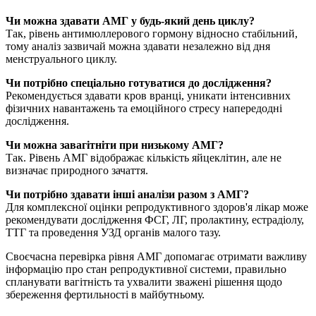
Чи можна здавати АМГ у будь-який день циклу?
Так, рівень антимюллерового гормону відносно стабільний,
тому аналіз зазвичай можна здавати незалежно від дня
менструального циклу.
Чи потрібно спеціально готуватися до дослідження?
Рекомендується здавати кров вранці, уникати інтенсивних
фізичних навантажень та емоційного стресу напередодні
дослідження.
Чи можна завагітніти при низькому АМГ?
Так. Рівень АМГ відображає кількість яйцеклітин, але не
визначає природного зачаття.
Чи потрібно здавати інші аналізи разом з АМГ?
Для комплексної оцінки репродуктивного здоров'я лікар може
рекомендувати дослідження ФСГ, ЛГ, пролактину, естрадіолу,
ТТГ та проведення УЗД органів малого тазу.
Своєчасна перевірка рівня АМГ допомагає отримати важливу
інформацію про стан репродуктивної системи, правильно
спланувати вагітність та ухвалити зважені рішення щодо
збереження фертильності в майбутньому.