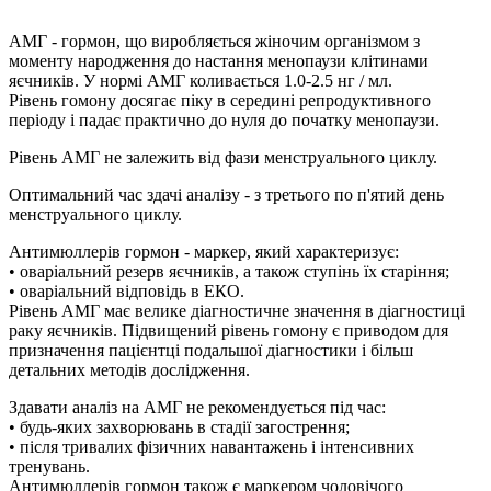
АМГ - гормон, що виробляється жіночим організмом з
моменту народження до настання менопаузи клітинами
яєчників. У нормі АМГ коливається 1.0-2.5 нг / мл.
Рівень гомону досягає піку в середині репродуктивного
періоду і падає практично до нуля до початку менопаузи.
Рівень АМГ не залежить від фази менструального циклу.
Оптимальний час здачі аналізу - з третього по п'ятий день
менструального циклу.
Антимюллерів гормон - маркер, який характеризує:
• оваріальний резерв яєчників, а також ступінь їх старіння;
• оваріальний відповідь в ЕКО.
Рівень АМГ має велике діагностичне значення в діагностиці
раку яєчників. Підвищений рівень гомону є приводом для
призначення пацієнтці подальшої діагностики і більш
детальних методів дослідження.
Здавати аналіз на АМГ не рекомендується під час:
• будь-яких захворювань в стадії загострення;
• після тривалих фізичних навантажень і інтенсивних
тренувань.
Антимюллерів гормон також є маркером чоловічого