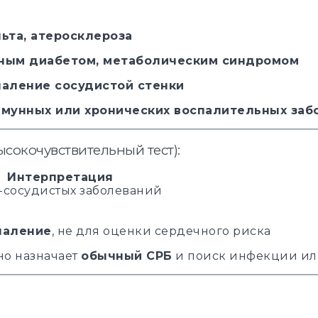
льта, атеросклероза
рным диабетом, метаболическим синдромом
паление сосудистой стенки
мунных или хронических воспалительных заб
ысокочувствительный тест):
Интерпретация
-сосудистых заболеваний
паление
, не для оценки сердечного риска
но назначает
обычный СРБ
и поиск инфекции или