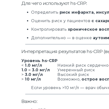
Для чего используют hs-CRP:
Определить
риск инфаркта, инсу
Оценить риск у пациентов
с саха
Контролировать
хроническое вос
Дополнительно — в оценке
аутоим
Интерпретация результатов hs-CRP (в
Уровень hs-CRP
<
1.0 мг/л
Низкий риск сердечно
1.0 – 3.0 мг/л
Умеренный риск
>
3.0 мг/л
Высокий риск
>
10 мг/л
Возможно,
острое вос
Если уровень >10 мг/л — врач обыч
Важно: