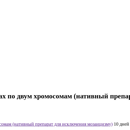
ах по двум хромосомам (нативный препа
сомам (нативный препарат для исключения мозаицизму)
10 дней