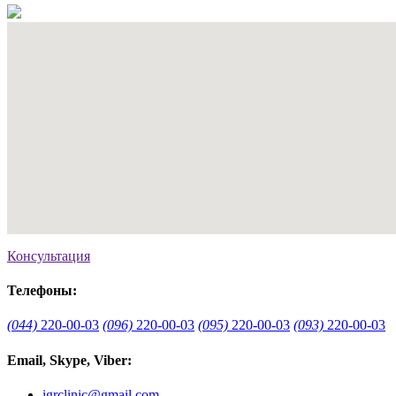
Консультация
Телефоны:
(044)
220-00-03
(096)
220-00-03
(095)
220-00-03
(093)
220-00-03
Email, Skype, Viber:
igrclinic@gmail.com