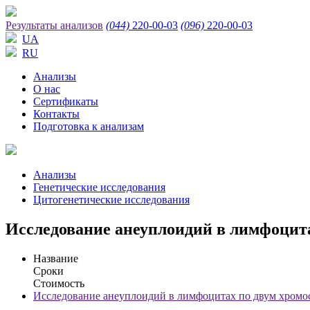
Результаты анализов
(044)
220-00-03
(096)
220-00-03
UA
RU
Анализы
О нас
Сертификаты
Контакты
Подготовка к анализам
Анализы
Генетические исследования
Цитогенетические исследования
Исследование анеуплоидий в лимфоцит
Название
Сроки
Стоимость
Исследование анеуплоидий в лимфоцитах по двум хромо